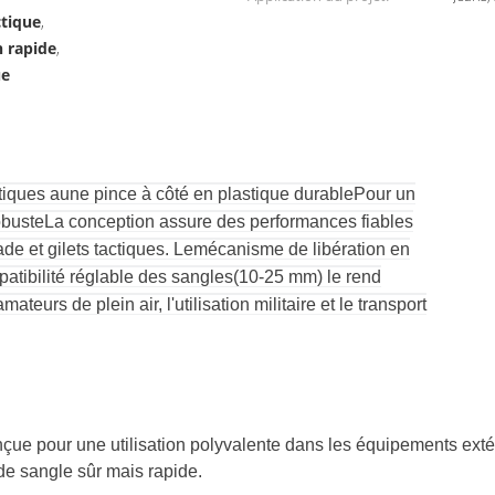
ctique
,
n rapide
,
ue
tiques a
une pince à côté en plastique durable
Pour un
obuste
La conception assure des performances fiables
de et gilets tactiques
. Le
mécanisme de libération en
atibilité réglable des sangles
(10-25 mm) le rend
teurs de plein air, l'utilisation militaire et le transport
çue pour une utilisation polyvalente dans les équipements extér
de sangle sûr mais rapide.