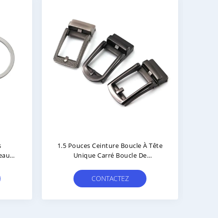
s
1.5 Pouces Ceinture Boucle À Tête
eau
Unique Carré Boucle De
sures
Remplacement Pour Hommes
Femmes Ceinture
CONTACTEZ