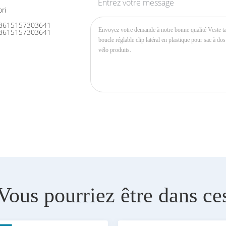
Entrez votre message
ri
8615157303641
8615157303641
Vous pourriez être dans ce