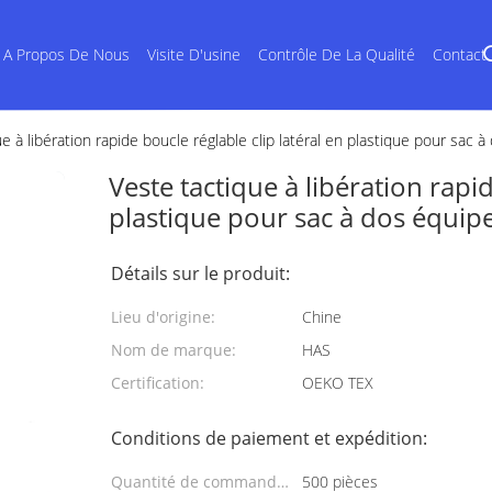
A Propos De Nous
Visite D'usine
Contrôle De La Qualité
Contact
e à libération rapide boucle réglable clip latéral en plastique pour sac
Veste tactique à libération rapid
plastique pour sac à dos équip
Détails sur le produit:
Lieu d'origine:
Chine
Nom de marque:
HAS
Certification:
OEKO TEX
Conditions de paiement et expédition:
Quantité de commande
500 pièces