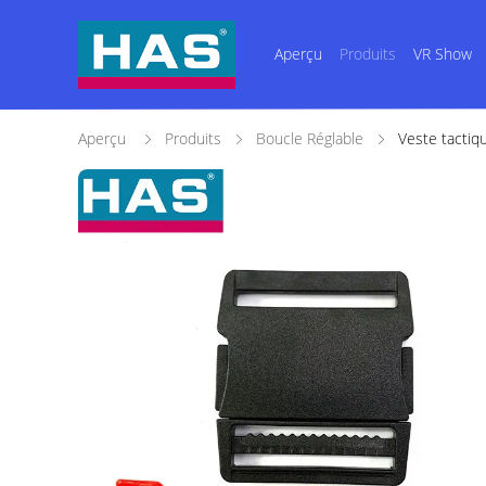
Aperçu
Produits
VR Show
Aperçu
Produits
Boucle Réglable
Veste tactiqu