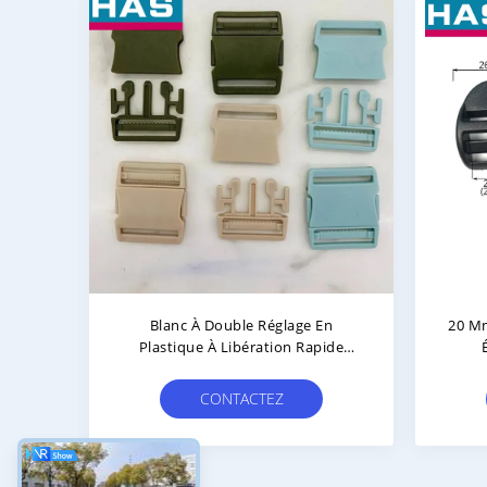
ier
Blanc À Double Réglage En
20 Mm
, En
Plastique À Libération Rapide
Boucles Latérales Pour
Chaussures Sacs À Dos
CONTACTEZ