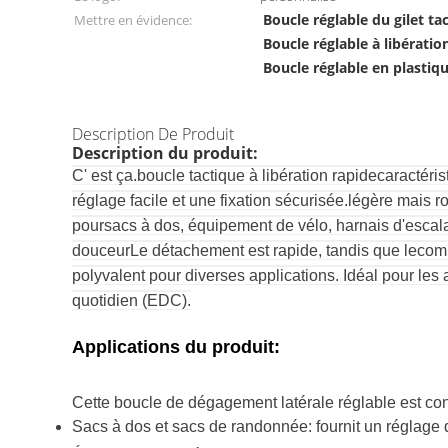
Boucle réglable du gilet ta
Mettre en évidence:
Boucle réglable à libératio
Boucle réglable en plastiq
Description De Produit
Description du produit:
C' est ça.
boucle tactique à libération rapide
caractéris
réglage facile et une fixation sécurisée.
légère mais r
pour
sacs à dos, équipement de vélo, harnais d'escala
douceur
Le détachement est rapide, tandis que le
comp
polyvalent pour diverses applications. Idéal pour les ama
quotidien (EDC).
Applications du produit:
Cette boucle de dégagement latérale réglable est con
Sacs à dos et sacs de randonnée: fournit un réglage 