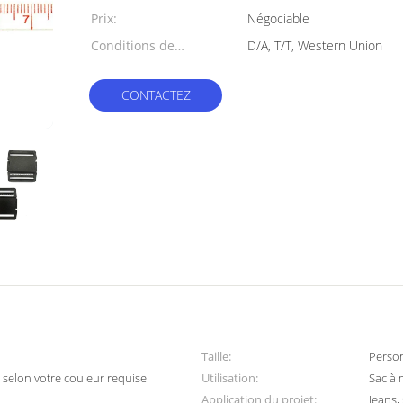
min:
Prix:
Négociable
Conditions de
D/A, T/T, Western Union
paiement:
CONTACTEZ
Taille:
Perso
, selon votre couleur requise
Utilisation:
Sac à 
Application du projet:
Jeans,