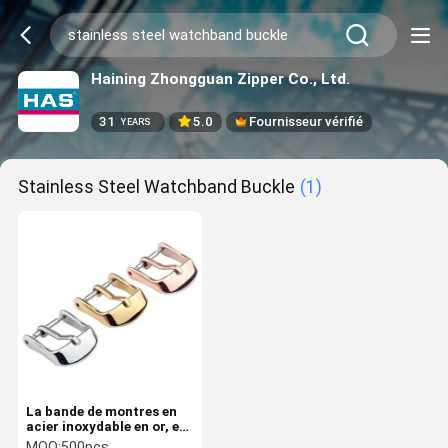
Haining Zhongguan Zipper Co., Ltd.
31
5.0
Fournisseur vérifié
YEARS
Stainless Steel Watchband Buckle
(1)
La bande de montres en
acier inoxydable en or, en
argent, en noir et en or
MOQ:
500pcs