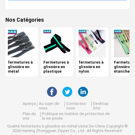
Nos Catégories
fermetures à
Fermetures à
fermetures à
Fermeture
glissière en
glissière en
glissière en
glissière
métal
plastique
nylon
étanches
Aperçu
Au sujet de
Contactez-
Desktop
nous
nous
Site
Plan du
Politique en matière de protection de
site
la vie privée
Qualité
fermetures à glissière en métal
Usine De Chine.Copyright ©
2026 Haining Zhongguan Zipper Co., Ltd.. All Rights Reserved.