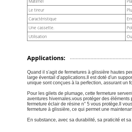
Matériel
Pl
Le tireur
Pl
Caractéristique
En
Une cassette.
Po
Utilisation
Ou
Applications:
Quand il s'agit de fermetures à glissière hautes p
large éventail d'applications.Il est doté d'un supp
unique sont conçues à la perfection, assurant un 
Pour les gilets de plumage, cette fermeture servent 
aventures hivernales.vous protéger des éléments
fermeture éclair de résine n° 5 vous protège.Il vo
fermeture à glissière, ce qui permet une maintena
En substance, avec sa durabilité, sa praticité et sa