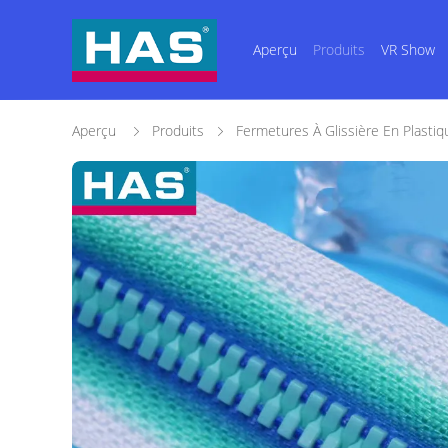
Aperçu
Produits
VR Show
Aperçu
Produits
Fermetures À Glissière En Plastiq