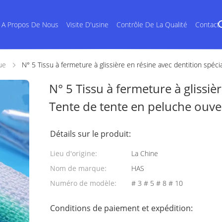
A Propos De Nous
Visite D'usine
Contrôle De La Qualité
Contact
ue
N° 5 Tissu à fermeture à glissière en résine avec dentition spéc
N° 5 Tissu à fermeture à glissiè
Tente de tente en peluche ouve
Détails sur le produit:
Lieu d'origine:
La Chine
Nom de marque:
HAS
Numéro de modèle:
# 3 # 5 # 8 # 10
Conditions de paiement et expédition: