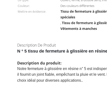
Le type:
Ouvert, fermé, à double sens, invi
Couleur:
Des couleurs différentes
Tissu de fermeture à glissiè
Mettre en évidence:
spéciales
Tissu de fermeture à glissi
,
Vêtements à manches
Description De Produit
N ° 5 tissu de fermeture à glissière en rési
Description du produit:
Notre fermeture à glissière en résine n° 5 est indisp
il fournit un joint fiable, empêchant la pluie et le ven
choix idéal pour diverses applications..