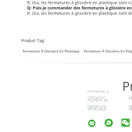
R: Oui, les fermetures à glissière en plastique sont c
Q: Puis-je commander des fermetures à glissière en
R: Oui, les fermetures à glissière en plastique sont
Produit Tag:
Fermeture À Glissière En Plastique
Fermeture À Glissière En Pol
P
Personne à
contacter:
Lo
Numéro de
téléphone:
+
WhatsApp:
+