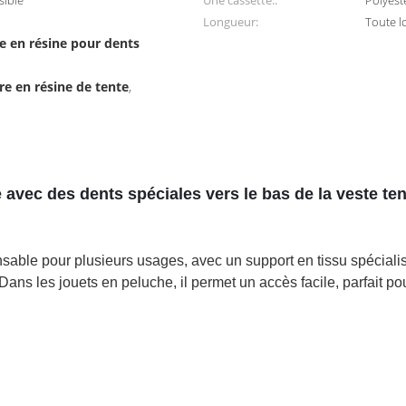
sible
Une cassette.:
Polyest
Longueur:
Toute 
re en résine pour dents
ère en résine de tente
,
ne avec des dents spéciales vers le bas de la veste t
ensable pour plusieurs usages, avec un support en tissu spécialis
t. Dans les jouets en peluche, il permet un accès facile, parfait p