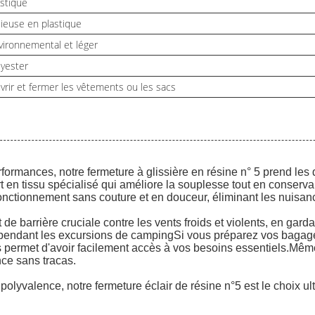
astique
uieuse en plastique
vironnemental et léger
lyester
vrir et fermer les vêtements ou les sacs
erformances, notre fermeture à glissière en résine n° 5 prend le
ort en tissu spécialisé qui améliore la souplesse tout en conserv
fonctionnement sans couture et en douceur, éliminant les nuisa
de barrière cruciale contre les vents froids et violents, en gard
 pendant les excursions de campingSi vous préparez vos bagag
us permet d'avoir facilement accès à vos besoins essentiels.Mêm
nce sans tracas.
 polyvalence, notre fermeture éclair de résine n°5 est le choix u