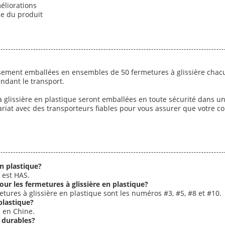
méliorations
ce du produit
usement emballées en ensembles de 50 fermetures à glissière chacu
endant le transport.
 glissière en plastique seront emballées en toute sécurité dans 
nariat avec des transporteurs fiables pour vous assurer que votr
en plastique?
 est HAS.
ur les fermetures à glissière en plastique?
ures à glissière en plastique sont les numéros #3, #5, #8 et #10.
plastique?
s en Chine.
s durables?