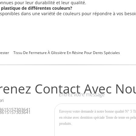
onnues pour leur durabilité et leur qualité.
 plastique de différentes couleurs?
 disponibles dans une variété de couleurs pour répondre à vos besoi
yester
Tissu De Fermeture À Glissière En Résine Pour Dents Spéciales
renez Contact Avec No
Entrez votre message
ri
8615157303641
8615157303641