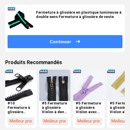
Fermeture à glissière en plastique lumineuse à
double sens Fermeture à glissière de veste
Continuer
Produits Recommandés
#10
#5 Fermeture
#5 Fermeture
#5 Fermet
Fermeture à
à glissière
à glissière
à glissière
glissière
Vislon à dents
Vislon avec
Vislon ave
Vislon avec
ouvertes et
dents de fil
ouverture 
extrémité
plaquées en
dentaire de
dents
Meilleur prix
Meilleur prix
Meilleur prix
Meilleur p
ouverte et
or pour les
couleur pour
spéciales 
double
bagages ou
bagages ou
caoutchou