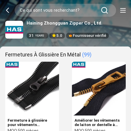
Haining Zhongguan Zipper Co., Ltd.
31
5.0
Fournisseur vérifié
YEARS
Fermetures À Glissière En Métal
(99)
Fermeture à glissière
Améliorer les vêtements
pour vêtements
de laiton or dentelle à
Fermeture à glissière
double point métallique
MOQ:
500 pièces
MOQ:
500 pièces