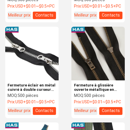
pour dents à quatre côtés
fermeture à glissière
Prix:
USD+$0.01~$0.5+PC
Prix:
USD+$0.01~$0.5+PC
pour vêtements en cuivre
Meilleur prix
Contacts
Meilleur prix
Contacts
Fermeture éclair en métal
Fermeture à glissière
cuivré à double curseur
ouverte métallique en
pour vêtement ou bagage
bronze bleu pour
MOQ:
500 pièces
MOQ:
500 pièces
avec curseur
vêtements ou bagages
Prix:
USD+$0.01~$0.5+PC
Prix:
USD+$0.01~$0.5+PC
autobloquant type 3 5 8
Meilleur prix
Contacts
Meilleur prix
Contacts