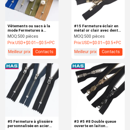
Vêtements ou sacs à la
#15 Fermeture éclair en
mode Fermetures à
métal or clair avec dents
glissière perles très
suisses et extrémité
MOQ:
500 pièces
MOQ:
500 pièces
brillantes Pendants à
ouverte pour vêtement
Prix:
USD+$0.01~$0.5+PC
Prix:
USD+$0.01~$0.5+PC
corde
Meilleur prix
Contacts
Meilleur prix
Contacts
Aperçu
Produits
VR Show
A Propos De
Nous
#5 Fermeture à glissière
#3 #5 #8 Double queue
personnalisée en acier
ouverte en laiton