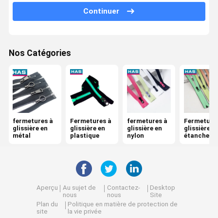
Continuer
Boucle réglable
Bouchon en métal
Nos Catégories
fermetures à
Fermetures à
fermetures à
Fermeture
glissière en
glissière en
glissière en
glissière
métal
plastique
nylon
étanches
Aperçu
Au sujet de
Contactez-
Desktop
nous
nous
Site
Plan du
Politique en matière de protection de
site
la vie privée