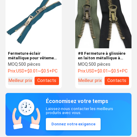
Fermeture éclair
#8 Fermeture à glissière
métallique pour vêtement
en laiton métallique à
avec séparateur
double verrouillage
MOQ:
500 pièces
MOQ:
500 pièces
bidirectionnel
automatique double
Prix:
USD+$0.01~$0.5+PC
Prix:
USD+$0.01~$0.5+PC
personnalisé, dents arc-
glisseur pour vêtements
en-ciel
ou sacs
Meilleur prix
Contacts
Meilleur prix
Contacts
Économisez votre temps
Laissez-nous contacter les meilleurs
produits avec vous.
Donnez votre exigence