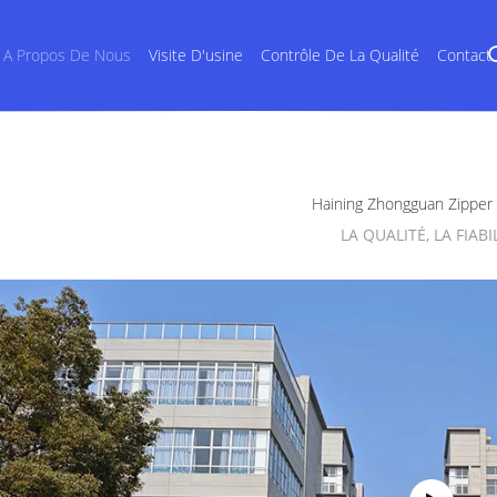
A Propos De Nous
Visite D'usine
Contrôle De La Qualité
Contact
Haining Zhongguan Zipper C
LA QUALITÉ, LA FIABI