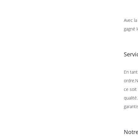
Avec la
gagné l
Servi
En tant
ordre.N
ce soit
qualité
garantis
Notr