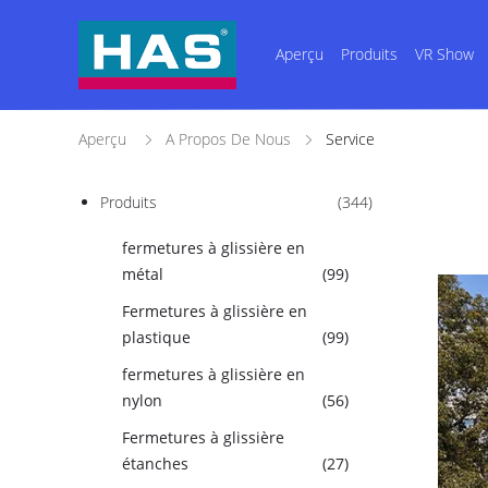
Aperçu
Produits
VR Show
Aperçu
A Propos De Nous
Service
Produits
(344)
fermetures à glissière en
métal
(99)
Fermetures à glissière en
plastique
(99)
fermetures à glissière en
nylon
(56)
Fermetures à glissière
étanches
(27)