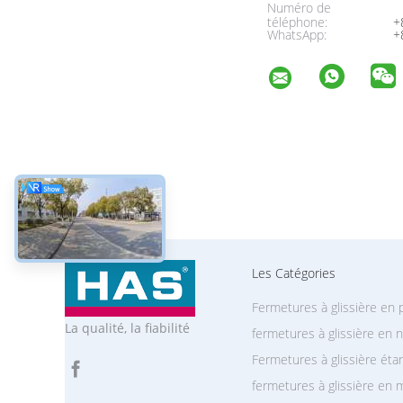
Numéro de
téléphone:
+
WhatsApp:
+
Les Catégories
Fermetures à glissière en 
La qualité, la fiabilité
fermetures à glissière en 
Fermetures à glissière ét
fermetures à glissière en 