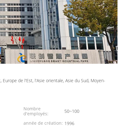
 Europe de l'Est, l'Asie orientale, Asie du Sud, Moyen-
Nombre
50~100
d'employés:
année de création:
1996