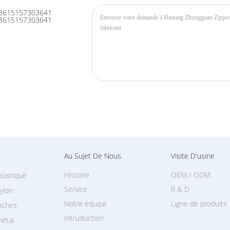
8615157303641
8615157303641
Au Sujet De Nous
Visite D'usine
Histoire
OEM / ODM
plastique
Service
R & D
nylon
Notre équipe
Ligne de produits
anches
Intruduction
métal