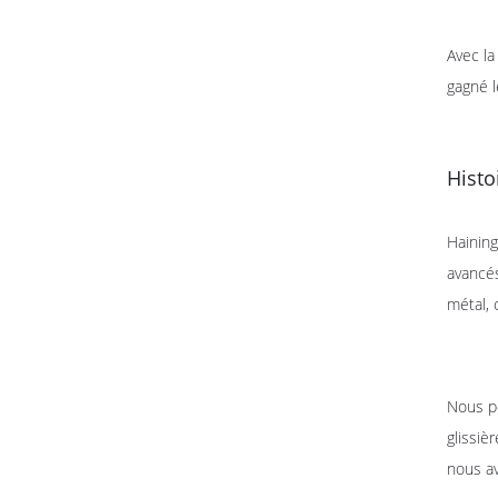
Avec la
gagné l
Histo
Haining
avancés
métal, 
Nous po
glissiè
nous av