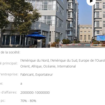
 de la société:
l'Amérique du Nord, l'Amérique du Sud, Europe de l'Ouest,
 principal:
Orient, Afrique, Océanie, International
'entreprise:
Fabricant, Exportateur
e:
a
 d'affaires:
2000000-10000000
 pc:
70% - 80%