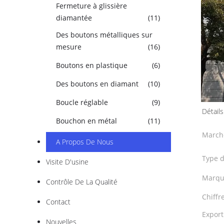
Fermeture à glissière
diamantée
(11)
Des boutons métalliques sur
mesure
(16)
Boutons en plastique
(6)
Des boutons en diamant
(10)
Boucle réglable
(9)
Détails
Bouchon en métal
(11)
Marché
A Propos De Nous
Type d
Visite D'usine
Marqu
Contrôle De La Qualité
Chiffre
Contact
Export
Nouvelles