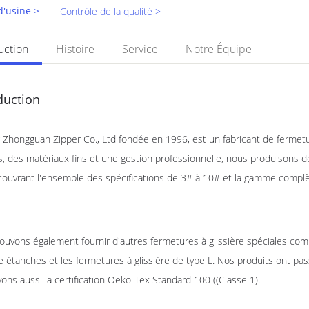
 d'usine >
Contrôle de la qualité >
uction
Histoire
Service
Notre Équipe
duction
 Zhongguan Zipper Co., Ltd fondée en 1996, est un fabricant de fermetu
, des matériaux fins et une gestion professionnelle, nous produisons de
couvrant l'ensemble des spécifications de 3# à 10# et la gamme complèt
uvons également fournir d'autres fermetures à glissière spéciales comm
re étanches et les fermetures à glissière de type L. Nos produits ont pa
ons aussi la certification Oeko-Tex Standard 100 ((Classe 1).