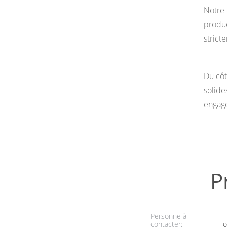
Notre 
produc
strict
Du côt
solide
engage
P
Personne à
contacter:
lo