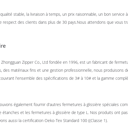
 qualité stable, la livraison à temps, un prix raisonnable, un bon service
e respect des clients dans plus de 30 pays.Nous attendons que vous tra
ire
 Zhongguan Zipper Co., Ltd fondée en 1996, est un fabricant de fermetu
, des matériaux fins et une gestion professionnelle, nous produisons de
couvrant l'ensemble des spécifications de 3# à 10# et la gamme complèt
uvons également fournir d'autres fermetures à glissière spéciales comm
re étanches et les fermetures à glissière de type L. Nos produits ont pa
ons aussi la certification Oeko-Tex Standard 100 ((Classe 1).