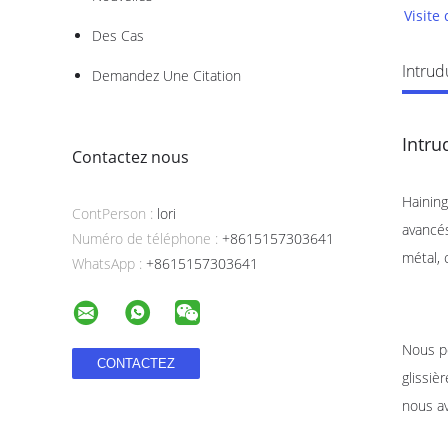
Visite
Des Cas
Intrud
Demandez Une Citation
Intru
Contactez nous
Haining
ContPerson :
lori
avancés
Numéro de téléphone :
+8615157303641
métal, 
WhatsApp :
+8615157303641
Nous po
glissiè
nous av