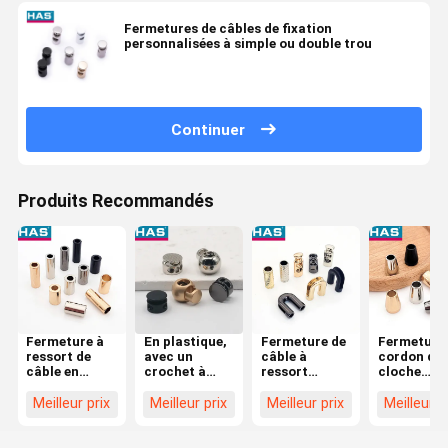
Fermetures de câbles de fixation
personnalisées à simple ou double trou
Continuer
Produits Recommandés
Fermeture à
En plastique,
Fermeture de
Fermeture
ressort de
avec un
câble à
cordon de
câble en
crochet à
ressort
cloche
alliage de
câble, un
métallique
métallique
zinc
bouchon
réglable
réglable à
Meilleur prix
Meilleur prix
Meilleur prix
Meilleur p
Fermeture à
réglable pour
travers la
corde
les sacs.
boucle pou
rétractable
les ceintur