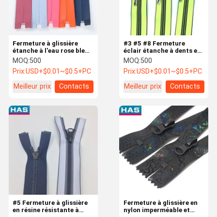
Fermeture à glissière
#3 #5 #8 Fermeture
étanche à l'eau rose bleu
éclair étanche à dents en
Fermeture à glissière
nylon, extrémité ouverte,
MOQ:
500
MOQ:
500
étanche
pour vêtements ou sacs
Prix:
USD+$0.01~$0.5+PC
Prix:
USD+$0.01~$0.5+PC
Meilleur prix
Contacts
Meilleur prix
Contacts
Aperçu
Produits
VR Show
A Propos De
Nous
#5 Fermeture à glissière
Fermeture à glissière en
en résine résistante à
nylon imperméable et