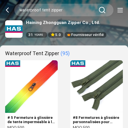
Haining Zhongguan Zipper Co., Ltd.
31
5.0
Fournisseur vérifié
YEARS
Waterproof Tent Zipper
(95)
# 5 Fermeture à glissière
#8 Fermetures à glissière
de tente imperméable à l'
personnalisées pour
eau Fermeture
tente, imperméables,
MOQ:
500
MOQ:
500