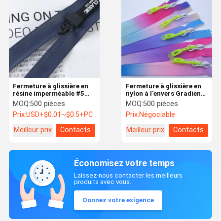
Fermeture à glissière en
Fermeture à glissière en
résine imperméable #5
nylon à l'envers Gradient
avec extrémité fermée et
Couleur Fermeture à
MOQ:
500 pièces
MOQ:
500 pièces
curseur en plastique à
glissière de tente lourde
Prix:
USD+$0.01~$0.5+PC
Prix:
Négociable
fines dents
#5
Meilleur prix
Contacts
Meilleur prix
Contacts
Économisez votre temps
Laissez-nous contacter les meilleurs
produits avec vous.
Donnez votre exigence