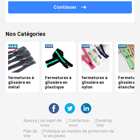
Continuer
Boucle réglable
Bouchon en métal
Nos Catégories
fermetures à
Fermetures à
fermetures à
Fermeture
glissière en
glissière en
glissière en
glissière
métal
plastique
nylon
étanches
Aperçu
Au sujet de
Contactez-
Desktop
nous
nous
Site
Plan du
Politique en matière de protection de
site
la vie privée