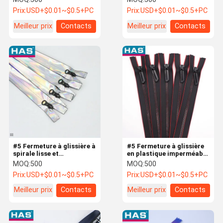
automatique / Fermeture
bleues, invisibles
Prix:
USD+$0.01~$0.5+PC
Prix:
USD+$0.01~$0.5+PC
à glissière non
imperméable Fermeture à
Meilleur prix
Contacts
Meilleur prix
Contacts
glissière en nylon
résistant à l' eau
#5 Fermeture à glissière à
#5 Fermeture à glissière
spirale lisse et
en plastique imperméable
imperméable, fermeture à
PU, extrémité ouverte,
MOQ:
500
MOQ:
500
glissière durable et
pour vêtements ou
Prix:
USD+$0.01~$0.5+PC
Prix:
USD+$0.01~$0.5+PC
hydrofuge
chaussures
Meilleur prix
Contacts
Meilleur prix
Contacts