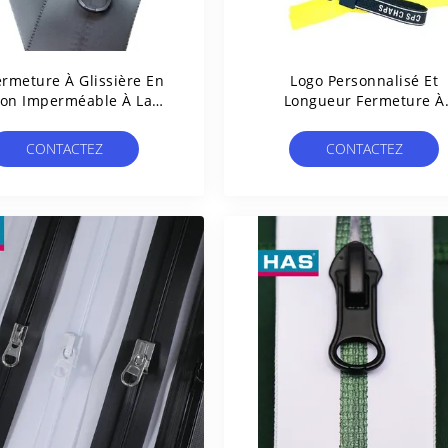
ermeture À Glissière En
Logo Personnalisé Et
on Imperméable À La
Longueur Fermeture À
ane En PU En Cuir Pour
Glissière PU Fermeture 
nteaux De Vêtements
Glissière Ouverte Résistan
CONTACTEZ
CONTACTEZ
L'eau