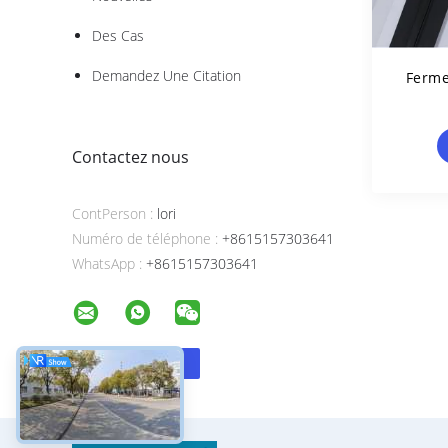
Des Cas
Demandez Une Citation
Ferme
Contactez nous
ContPerson :
lori
Numéro de téléphone :
+8615157303641
WhatsApp :
+8615157303641