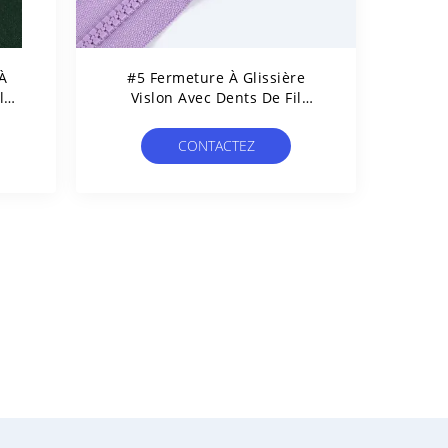
À
#5 Fermeture À Glissière
ilm
Vislon Avec Dents De Fil
n
Dentaire De Couleur Pour
Bagages Ou Poches
CONTACTEZ