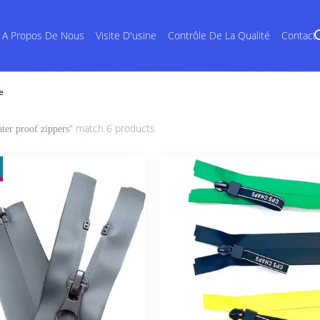
A Propos De Nous
Visite D'usine
Contrôle De La Qualité
Contact
e
" match 6 products
ter proof zippers