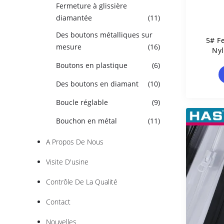
Fermeture à glissière
diamantée
(11)
Des boutons métalliques sur
5# F
mesure
(16)
Nyl
Membr
Boutons en plastique
(6)
Ma
Des boutons en diamant
(10)
Boucle réglable
(9)
Bouchon en métal
(11)
A Propos De Nous
Visite D'usine
Contrôle De La Qualité
Contact
Nouvelles