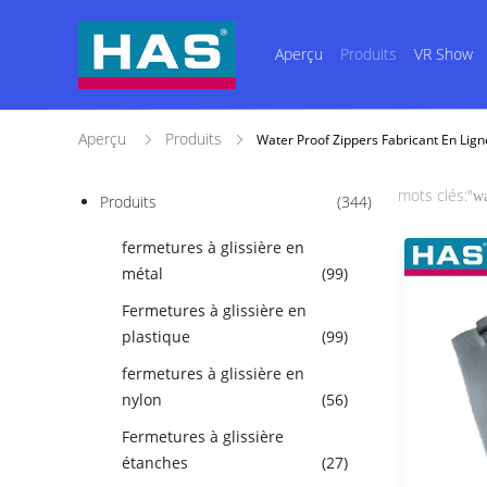
Aperçu
Produits
VR Show
Aperçu
Produits
Water Proof Zippers Fabricant En Lign
mots clés:"
wa
Produits
(344)
fermetures à glissière en
métal
(99)
Fermetures à glissière en
plastique
(99)
fermetures à glissière en
nylon
(56)
Fermetures à glissière
étanches
(27)