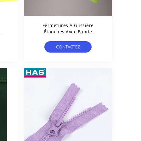
Fermetures À Glissière
Étanches Avec Bande
À
Réfléchissante Sur 2 Côtés
te À
Pour Vêtements De Veste
CONTACTEZ
Extérieure