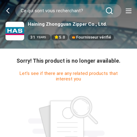
Haining Zhongguan Zipper Co., Ltd.
31
5.0
Fournisseur vérifié
YEARS
Sorry! This product is no longer available.
Let's see if there are any related products that
interest you