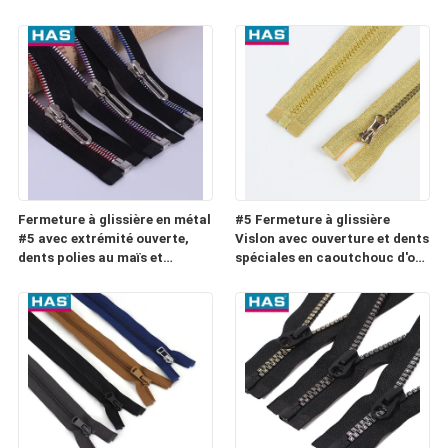
et double bande fermeture à
bagages ou poches
glissière à double fil de
couleur pour les vêtements
Fermeture à glissière en métal
#5 Fermeture à glissière
#5 avec extrémité ouverte,
Vislon avec ouverture et dents
dents polies au maïs et
spéciales en caoutchouc d'or
curseur en U pour sac
et d'argent pour les bagages