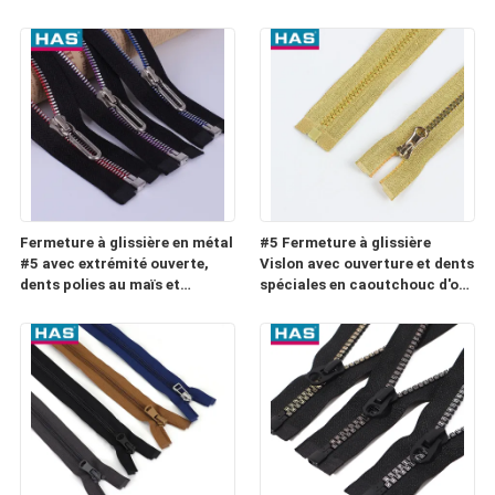
et double bande fermeture à
bagages ou poches
glissière à double fil de
couleur pour les vêtements
Fermeture à glissière en métal
#5 Fermeture à glissière
#5 avec extrémité ouverte,
Vislon avec ouverture et dents
dents polies au maïs et
spéciales en caoutchouc d'or
curseur en U pour sac
et d'argent pour les bagages