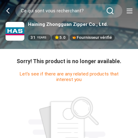
Haining Zhongguan Zipper Co., Ltd.
31
5.0
Fournisseur vérifié
YEARS
Sorry! This product is no longer available.
Let's see if there are any related products that
interest you