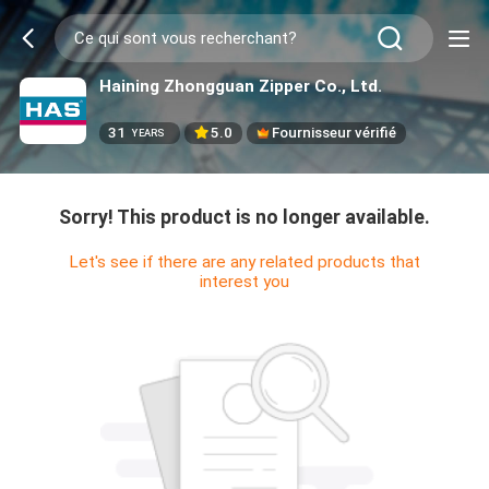
Haining Zhongguan Zipper Co., Ltd.
31
5.0
Fournisseur vérifié
YEARS
Sorry! This product is no longer available.
Let's see if there are any related products that
interest you