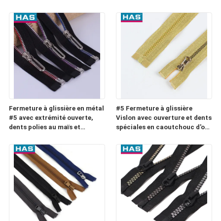
et double bande fermeture à
bagages ou poches
glissière à double fil de
couleur pour les vêtements
Fermeture à glissière en métal
#5 Fermeture à glissière
#5 avec extrémité ouverte,
Vislon avec ouverture et dents
dents polies au maïs et
spéciales en caoutchouc d'or
curseur en U pour sac
et d'argent pour les bagages