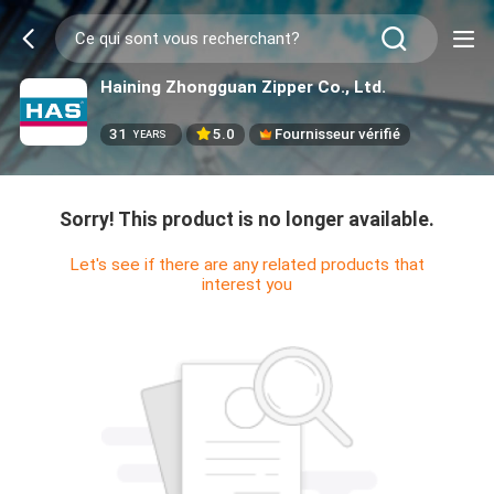
Haining Zhongguan Zipper Co., Ltd.
31
5.0
Fournisseur vérifié
YEARS
Sorry! This product is no longer available.
Let's see if there are any related products that
interest you