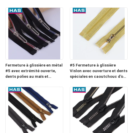
et double bande fermeture à
bagages ou poches
glissière à double fil de
couleur pour les vêtements
Fermeture à glissière en métal
#5 Fermeture à glissière
#5 avec extrémité ouverte,
Vislon avec ouverture et dents
dents polies au maïs et
spéciales en caoutchouc d'or
curseur en U pour sac
et d'argent pour les bagages