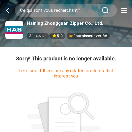
Haining Zhongguan Zipper Co., Ltd.
31
5.0
Fournisseur vérifié
YEARS
Sorry! This product is no longer available.
Let's see if there are any related products that
interest you