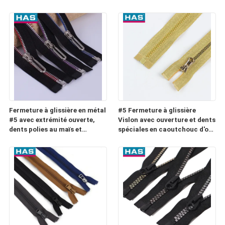
et double bande fermeture à
bagages ou poches
glissière à double fil de
couleur pour les vêtements
Fermeture à glissière en métal
#5 Fermeture à glissière
#5 avec extrémité ouverte,
Vislon avec ouverture et dents
dents polies au maïs et
spéciales en caoutchouc d'or
curseur en U pour sac
et d'argent pour les bagages